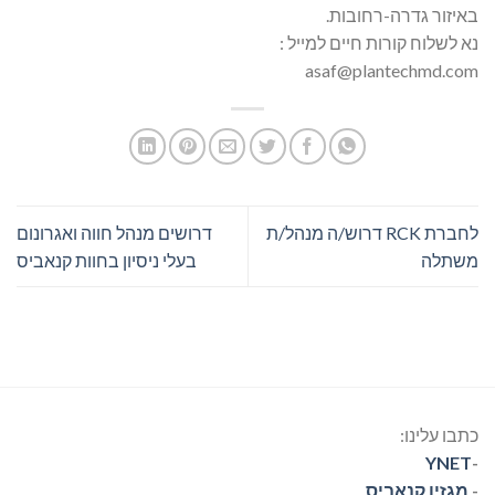
באיזור גדרה-רחובות.
נא לשלוח קורות חיים למייל :
asaf@plantechmd.com
לחברת RCK דרוש/ה מנהל/ת
דרושים מנהל חווה ואגרונום
משתלה
בעלי ניסיון בחוות קנאביס
כתבו עלינו:
YNET
-
-
מגזין קנאביס