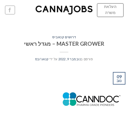
Ski
העלאת
t
משרה
conten
דרושים קנאביס
MASTER GROWER – מגדל ראשי
פורסם ב
נובמבר 9, 2022
על ידי
קנאג'ובס
09
נוב