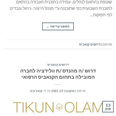
שוטפת בהתאם לנהלים.-עמידה בתוכנית העבודה בהתאם
לתוכנית השבועית כפי שתוכננה ע"י מנהל הייצור.-ניהול עובדים
לפי תפוקות…
המשך קריאה
→
פורסם ב
דרושים קנאביס
דרושים קנאביס
דרוש /ה מהנדס /ת וולידציה לחברה
המובילה בתחום הקנאביס הרפואי
פורסם ב
אוקטובר 13, 2022
על ידי
קנאג'ובס
13
אוק