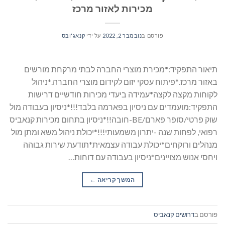
מכירות לאזור מרכז
פורסם ב
נובמבר 2, 2022
על ידי
קנאג'ובס
תיאור התפקיד:*מכירת מוצרי החברה לבתי מרקחת מורשים
באזור מרכז.*פיתוח עסקי יזום לקידום מוצרי החברה.*ניהול
לקוחות מקצה לקצה*עמידה ביעדי מכירות חודשיים דרישות
התפקיד:מועמדים עם ניסיון בפארמה בלבד!!!*ניסיון בעבודה מול
שוק פרטי/סופר פארם/BE-חובה!!*ניסיון בתחום מכירות קנאביס
רפואי, לפחות שנה -יתרון משמעותי!!!*יכולת ניהול משא ומתן מול
מנהלים ורוקחים*יכולת עבודה עצמאית*תודעת שירות גבוהה
ויחסי אנוש מצויינים*ניסיון בעבודה עם דוחות…
המשך קריאה
→
פורסם ב
דרושים קנאביס