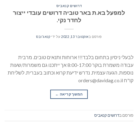
דרושים קנאביס
למפעל בא.ת באר טוביה דרושים עובדי ייצור
לחדר נקי.
פורסם ב
אוקטובר 13, 2022
על ידי
קנאג'ובס
לבעלי ניסיון בתחום בלבד!!! ארוחות ותנאים טובים. מרבית
עבודה משמרת בוקר 8:00-17:00 אך ייתכנו גם משמרות/שעות
נוספות. הגעה עצמית. נדרש ידיעת קרוא וכתוב בעברית. לשליחת
קו"ח orders@davidag.co.il
המשך קריאה
→
פורסם ב
דרושים קנאביס