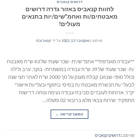
דרושים קנאביס
לחוות קנאביס באזור גדרה דרושים
מאבטחים/ות ואחמ"שים/יות בתנאים
מעולים!
פורסם ב
אוקטובר 13, 2022
על ידי
קנאג'ובס
**עבודה מועדפת** אחמ"ש/ית- שכר שעתי של 43 ש"ח מאבטח
/ת- שכר שעתי של 39 ש"ח עבודה במשמרות- בוקר, ערב ולילה
(כולל סופי-שבוע). קבלת מענק על סך 2000 ש"ח לאחר חצי שנה
לבעלי /ות הכשרת מאבטח /ת בסיסי בתוקף ובעלי/ות אישורי
יק"ר. ארוחות לעובדים סביבת עבודה נעימה ונוחה. דרישות
התפקיד: שירות צבאי מלא ברובאי 02 ומעלה…
המשך קריאה
→
פורסם ב
דרושים קנאביס