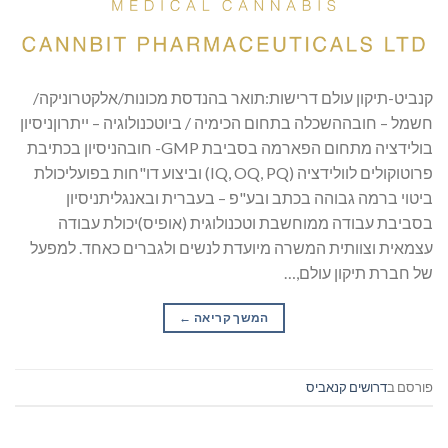
קנביט-תיקון עולם דרישות:תואר בהנדסת מכונות/אלקטרוניקה/
חשמל – חובההשכלה בתחום הכימיה / ביוטכנולוגיה – ייתרוןניסיון
בולידציה מתחום הפארמה בסביבת GMP- חובהניסיון בכתיבת
פרוטוקולים לוולידציה (IQ, OQ, PQ) וביצוע דו"חות בפועליכולת
ביטוי ברמה גבוהה בכתב ובע"פ – בעברית ובאנגליתניסיון
בסביבת עבודה ממוחשבת וטכנולוגית (אופיס)יכולת עבודה
עצמאית וצוותית המשרה מיועדת לנשים ולגברים כאחד. למפעל
של חברת תיקון עולם,…
המשך קריאה
→
פורסם ב
דרושים קנאביס