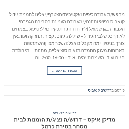
מחפש/ת עבודה כיפית ואקטיבית?הצטרף/י אלינו לחממת גידול
קנאביס רפואי ותהנה/י מעבודה מעניינת בסביבה מגניבה!
העבודה בגן שמואל (ליד חדרה). התפקיד כולל: טיפול בצמחים
לאורך כל שלבי הגידול – שתילה, גיזום , קציר , תחזוקה ועוד..אין
צורך בניסיון ! מה מקבלים אצלנו?שכר מצוין!השתתפות
בארוחות.מענק התמדה.תנאים סוציאליים, מתנות – ימי הולדת
חגים ועוד.. משמרות:ימים -א-ד = 7:00-16:00 יום…
המשך קריאה
→
פורסם ב
דרושים קנאביס
דרושים קנאביס
מדיקן איקס – דרוש/ה נציג/ת הזמנות לבית
מסחר בטירת כרמל