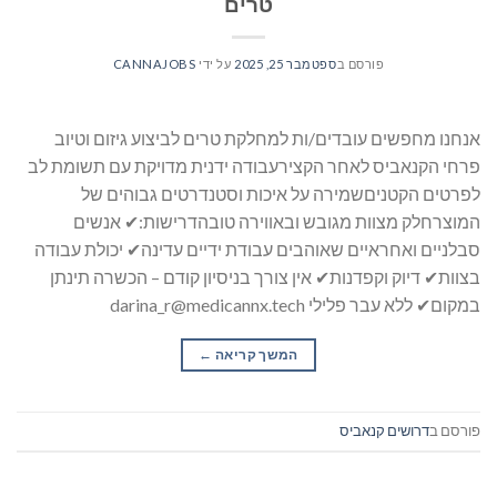
טרים
פורסם ב
ספטמבר 25, 2025
על ידי
CANNAJOBS
אנחנו מחפשים עובדים/ות למחלקת טרים לביצוע גיזום וטיוב
פרחי הקנאביס לאחר הקצירעבודה ידנית מדויקת עם תשומת לב
לפרטים הקטניםשמירה על איכות וסטנדרטים גבוהים של
המוצרחלק מצוות מגובש ובאווירה טובהדרישות:✔ אנשים
סבלניים ואחראיים שאוהבים עבודת ידיים עדינה✔ יכולת עבודה
בצוות✔ דיוק וקפדנות✔ אין צורך בניסיון קודם – הכשרה תינתן
במקום✔ ללא עבר פלילי darina_r@medicannx.tech
המשך קריאה
→
פורסם ב
דרושים קנאביס