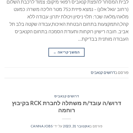
לבית המסחר להפצת קנאביס רפואי מיקום: צמוד לרכבת השלום
(רחוב יגאל אלון) – נמצא פיזית כ75 מטר הליכה משרה: כמעט
מלאה/מלאה שכר: תלוי ניסיון ויכולת יתרון: עבודה ללא
קהל,התמקצעות בתחום הבטחת האיכות,עבודה שקטה בלב תל
אביב. חובה רישיון רוקחות ותעודת הסמכה בתחום הקנאביס
העבודה מותנית בבדיקת…
המשך קריאה
→
פורסם ב
דרושים קנאביס
דרושים קנאביס
דרוש/ה עובד/ת משתלה לחברת RCK בקיבוץ
רוחמה
פורסם ב
אוקטובר 31, 2023
על ידי
CANNAJOBS