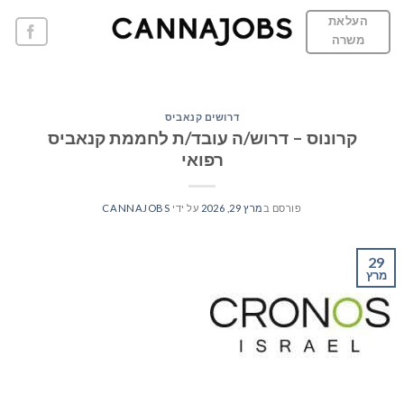
Ski
העלאת
t
משרה
conten
דרושים קנאביס
קרונוס – דרוש/ה עובד/ת לחממת קנאביס
רפואי
פורסם ב
מרץ 29, 2026
על ידי
CANNAJOBS
29
מרץ