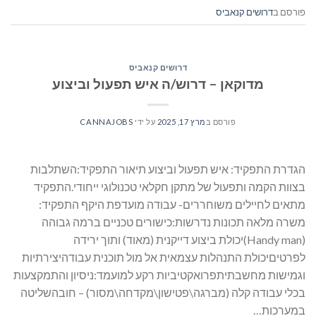
פורסם ב
דרושים קנאביס
דרושים קנאביס
מדוקאן – דרוש/ה איש תפעול וביצוע
פורסם ב
מרץ 17, 2025
על ידי
CANNAJOBS
הגדרת התפקיד: איש תפעול וביצוע תיאור התפקיד:השתלבות
בצוות הקמה ותפעול של מתקן חקלאי טכנולוגי ייחודי.התפקיד
מתאים לחיילים משוחררים- עבודה מועדפת היקף התפקיד:
משרה מלאה תכונות נדרשות:כישורים טכניים ברמה גבוהה
(Handy man)יכולת ביצוע דייקנית (מאוד) ותוך ירידה
לפרטיםיכולת התנהלות עצמאית אל מול תוכנית עבודהיצירתיות
וגמישות מחשבתיתפרואקטיביות רקע למועמד:ניסיון והתמקצעות
בכלי עבודה קלה (מברגה\פטישון\מקדחה\מסור) – חובהשליטה
במערכות…