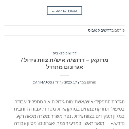
המשך קריאה
→
פורסם ב
דרושים קנאביס
דרושים קנאביס
מדוקאן – דרוש/ה איש/ת צוות גידול /
אגרונום מתחיל
פורסם ב
מרץ 17, 2025
על ידי
CANNAJOBS
הגדרת התפקיד: איש/אשת צוות גידול תיאור התפקיד:עבודה
בטיפול ותחזוקת צמחים במתקן גידול מסחרי. עבודה רוחבית
במגוון תפקידים בצוות גידול . נפח משרה:משרה מלאה רקע
נדרש:• תואר ראשון במדעי הצמח \אגרונום\ ניסיון עבודה