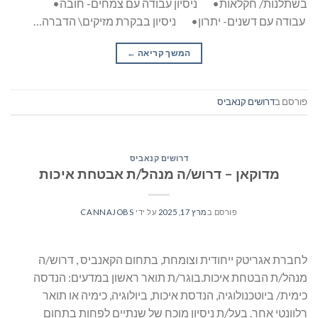
בשתלנות/ חקלאות• ניסיון עבודה עם צמחים- חובה•
עבודה עם דשנים- יתרון• ניסיון בבקרת מזיקים\ הדברה…
המשך קריאה
→
פורסם ב
דרושים קנאביס
דרושים קנאביס
מדוקאן – דרוש/ה מנהל/ת אבטחת איכות
פורסם ב
מרץ 17, 2025
על ידי
CANNAJOBS
לחברת אגריטק ייחודית וצומחת, בתחום הקאנביס , דרוש/ה
מנהל/ת הבטחת איכות.בוגר/ת תואר ראשון במדעים: הנדסה
כימית/ ביוטכנולוגיה, הנדסת איכות, ביולוגיה, כימיה או תואר
רלוונטי אחר. בעל/ת ניסיון מוכח של שנתיים לפחות בתחום