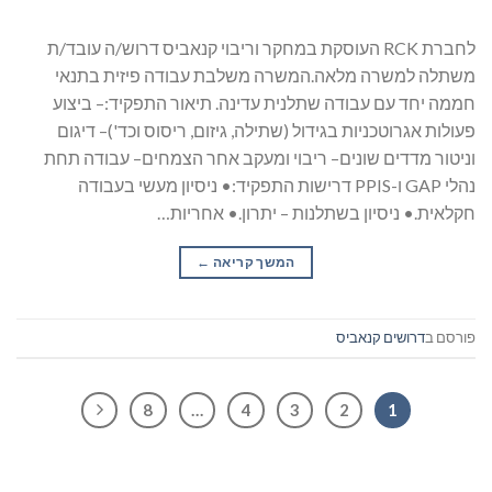
לחברת RCK העוסקת במחקר וריבוי קנאביס דרוש/ה עובד/ת
משתלה למשרה מלאה.המשרה משלבת עבודה פיזית בתנאי
חממה יחד עם עבודה שתלנית עדינה. תיאור התפקיד:– ביצוע
פעולות אגרוטכניות בגידול (שתילה, גיזום, ריסוס וכד')– דיגום
וניטור מדדים שונים– ריבוי ומעקב אחר הצמחים– עבודה תחת
נהלי GAP ו-PPIS דרישות התפקיד:• ניסיון מעשי בעבודה
חקלאית.• ניסיון בשתלנות – יתרון.• אחריות…
המשך קריאה
→
פורסם ב
דרושים קנאביס
8
…
4
3
2
1