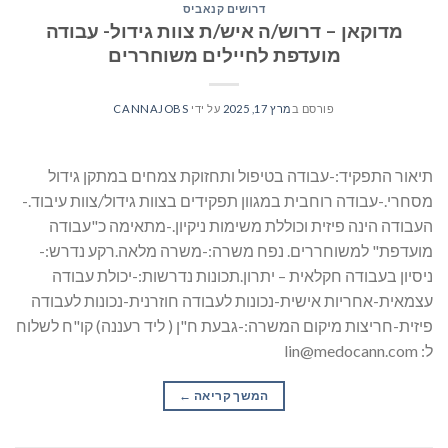
דרושים קנאביס
מדוקאן – דרוש/ה איש/ת צוות גידול- עבודה
מועדפת לחיילים משוחררים
פורסם ב
מרץ 17, 2025
על ידי
CANNAJOBS
תיאור התפקיד:-עבודה בטיפול ותחזוקת צמחים במתקן גידול
מסחרי.-עבודה רוחבית במגוון תפקידים בצוות גידול/צוות עיבוד.-
העבודה הינה פיזית וכוללת משימות ניקיון.-מתאימה כ"עבודה
מועדפת" למשוחררים. נפח משרה:-משרה מלאה.רקע נדרש:-
ניסיון בעבודה חקלאית – יתרון.תכונות נדרשות:-יכולת עבודה
עצמאית-אחריות אישית-נכונות לעבודה חוזרנית-נכונות לעבודה
פיזית-חריצות מיקום המשרה:-גבעת ח"ן ( ליד רעננה) קו"ח לשלוח
ל: lin@medocann.com
המשך קריאה
→