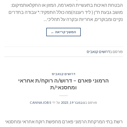
הבטחת האיכות בתעשיית הפארמה, המזון או החקלאותמיקום:
מושב גבעת ח"ן ( ליד רעננה)מה כולל התפקיד:* עבודה בחדרים
נקיים ומבוקרים, אחריות ובקרה על תהליכי…
המשך קריאה
→
פורסם ב
דרושים קנאביס
דרושים קנאביס
הרמוני פארם – דרוש/ה רוקח/ת אחראי
ומחסנאי/ת
פורסם ב
נובמבר 19, 2023
על ידי
CANNAJOBS
רשת בתי המרקחת הרמוני פארם מחפשת רוקח אחראי ומחסנאי