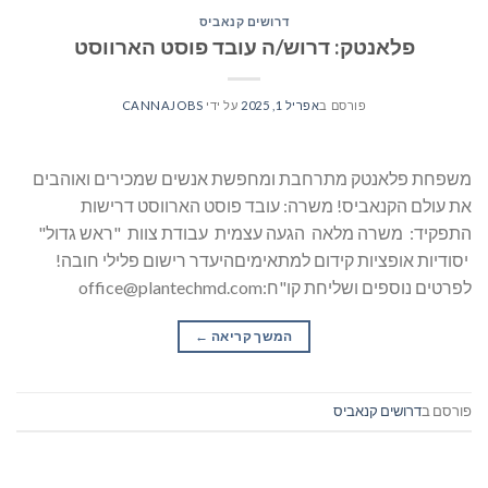
דרושים קנאביס
פלאנטק: דרוש/ה עובד פוסט הארווסט
פורסם ב
אפריל 1, 2025
על ידי
CANNAJOBS
משפחת פלאנטק מתרחבת ומחפשת אנשים שמכירים ואוהבים
את עולם הקנאביס! משרה: עובד פוסט הארווסט דרישות
התפקיד: משרה מלאה הגעה עצמית עבודת צוות "ראש גדול"
יסודיות אופציות קידום למתאימיםהיעדר רישום פלילי חובה!
לפרטים נוספים ושליחת קו"ח:office@plantechmd.com
המשך קריאה
→
פורסם ב
דרושים קנאביס