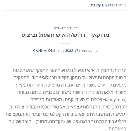
פורסם ב
דרושים קנאביס
דרושים קנאביס
מדוקאן – דרוש/ה איש תפעול וביצוע
פורסם ב
מרץ 17, 2025
על ידי
CANNAJOBS
הגדרת התפקיד: איש תפעול וביצוע תיאור התפקיד:השתלבות
בצוות הקמה ותפעול של מתקן חקלאי טכנולוגי ייחודי.התפקיד
מתאים לחיילים משוחררים- עבודה מועדפת היקף התפקיד:
משרה מלאה תכונות נדרשות:כישורים טכניים ברמה גבוהה
(Handy man)יכולת ביצוע דייקנית (מאוד) ותוך ירידה
לפרטיםיכולת התנהלות עצמאית אל מול תוכנית עבודהיצירתיות
וגמישות מחשבתיתפרואקטיביות רקע למועמד:ניסיון והתמקצעות
בכלי עבודה קלה (מברגה\פטישון\מקדחה\מסור) – חובהשליטה
במערכות…