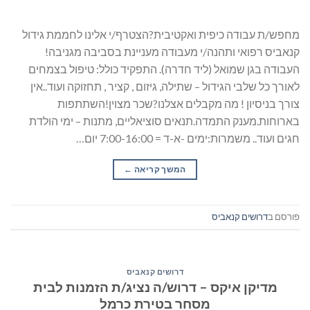
מחפש/ת עבודה כיפית ואקטיבית?הצטרף/י אלינו לחממת גידול
קנאביס רפואי ותהנה/י מעבודה מעניינת בסביבה מגניבה!
העבודה בגן שמואל (ליד חדרה). התפקיד כולל: טיפול בצמחים
לאורך כל שלבי הגידול – שתילה, גיזום , קציר , תחזוקה ועוד..אין
צורך בניסיון ! מה מקבלים אצלנו?שכר מצוין!השתתפות
בארוחות.מענק התמדה.תנאים סוציאליים, מתנות – ימי הולדת
חגים ועוד.. משמרות:ימים -א-ד = 7:00-16:00 יום…
המשך קריאה
→
פורסם ב
דרושים קנאביס
דרושים קנאביס
מדיקן איקס – דרוש/ה נציג/ת הזמנות לבית
מסחר בטירת כרמל