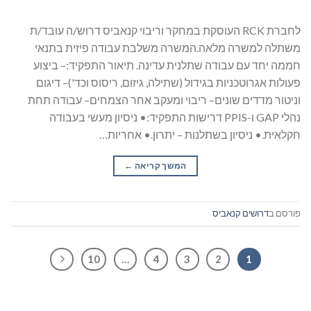
לחברת RCK העוסקת במחקר וריבוי קנאביס דרוש/ה עובד/ת
משתלה למשרה מלאה.המשרה משלבת עבודה פיזית בתנאי
חממה יחד עם עבודה שתלנית עדינה. תיאור התפקיד:– ביצוע
פעולות אגרוטכניות בגידול (שתילה, גיזום, ריסוס וכד')– דיגום
וניטור מדדים שונים– ריבוי ומעקב אחר הצמחים– עבודה תחת
נהלי GAP ו-PPIS דרישות התפקיד:• ניסיון מעשי בעבודה
חקלאית.• ניסיון בשתלנות – יתרון.• אחריות…
המשך קריאה
→
פורסם ב
דרושים קנאביס
10
…
4
3
2
1