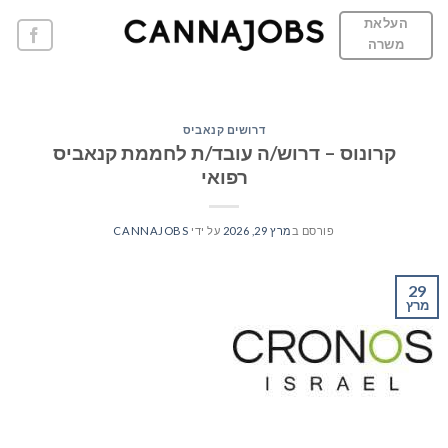
Ski
העלאת
t
משרה
conten
דרושים קנאביס
קרונוס – דרוש/ה עובד/ת לחממת קנאביס
רפואי
פורסם ב
מרץ 29, 2026
על ידי
CANNAJOBS
29
מרץ