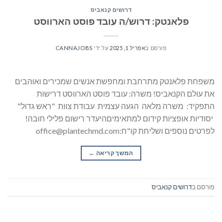
דרושים קנאביס
פלאנטק: דרוש/ה עובד פוסט הארווסט
פורסם ב
אפריל 1, 2025
על ידי
CANNAJOBS
משפחת פלאנטק מתרחבת ומחפשת אנשים שמכירים ואוהבים
את עולם הקנאביס! משרה: עובד פוסט הארווסט דרישות
התפקיד: משרה מלאה הגעה עצמית עבודת צוות "ראש גדול"
יסודיות אופציות קידום למתאימיםהיעדר רישום פלילי חובה!
לפרטים נוספים ושליחת קו"ח:office@plantechmd.com
המשך קריאה
→
פורסם ב
דרושים קנאביס