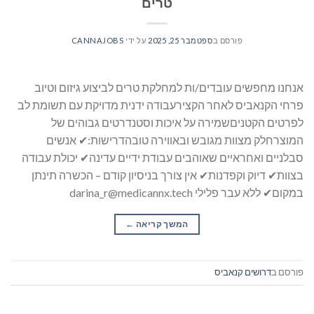
טרים
פורסם ב
ספטמבר 25, 2025
על ידי
CANNAJOBS
אנחנו מחפשים עובדים/ות למחלקת טרים לביצוע גיזום וטיוב
פרחי הקנאביס לאחר הקצירעבודה ידנית מדויקת עם תשומת לב
לפרטים הקטניםשמירה על איכות וסטנדרטים גבוהים של
המוצרחלק מצוות מגובש ובאווירה טובהדרישות:✔ אנשים
סבלניים ואחראיים שאוהבים עבודת ידיים עדינה✔ יכולת עבודה
בצוות✔ דיוק וקפדנות✔ אין צורך בניסיון קודם – הכשרה תינתן
במקום✔ ללא עבר פלילי darina_r@medicannx.tech
המשך קריאה
→
פורסם ב
דרושים קנאביס