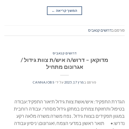
המשך קריאה
→
פורסם ב
דרושים קנאביס
דרושים קנאביס
מדוקאן – דרוש/ה איש/ת צוות גידול /
אגרונום מתחיל
פורסם ב
מרץ 17, 2025
על ידי
CANNAJOBS
הגדרת התפקיד: איש/אשת צוות גידול תיאור התפקיד:עבודה
בטיפול ותחזוקת צמחים במתקן גידול מסחרי. עבודה רוחבית
במגוון תפקידים בצוות גידול . נפח משרה:משרה מלאה רקע
נדרש:• תואר ראשון במדעי הצמח \אגרונום\ ניסיון עבודה