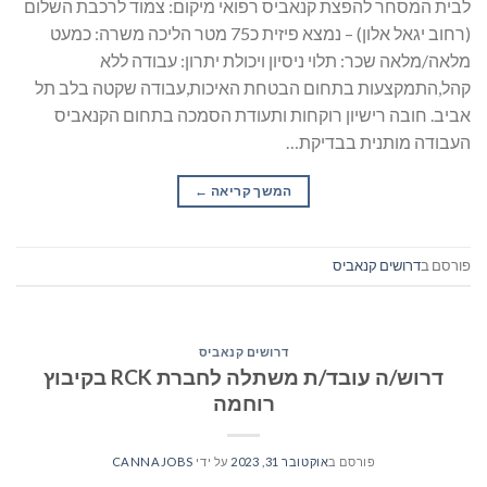
לבית המסחר להפצת קנאביס רפואי מיקום: צמוד לרכבת השלום
(רחוב יגאל אלון) – נמצא פיזית כ75 מטר הליכה משרה: כמעט
מלאה/מלאה שכר: תלוי ניסיון ויכולת יתרון: עבודה ללא
קהל,התמקצעות בתחום הבטחת האיכות,עבודה שקטה בלב תל
אביב. חובה רישיון רוקחות ותעודת הסמכה בתחום הקנאביס
העבודה מותנית בבדיקת…
המשך קריאה
→
פורסם ב
דרושים קנאביס
דרושים קנאביס
דרוש/ה עובד/ת משתלה לחברת RCK בקיבוץ
רוחמה
פורסם ב
אוקטובר 31, 2023
על ידי
CANNAJOBS