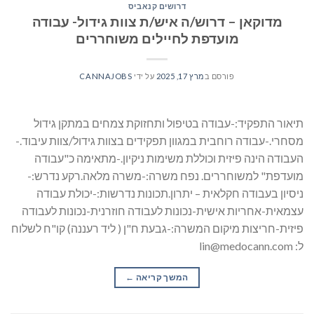
דרושים קנאביס
מדוקאן – דרוש/ה איש/ת צוות גידול- עבודה
מועדפת לחיילים משוחררים
פורסם ב
מרץ 17, 2025
על ידי
CANNAJOBS
תיאור התפקיד:-עבודה בטיפול ותחזוקת צמחים במתקן גידול
מסחרי.-עבודה רוחבית במגוון תפקידים בצוות גידול/צוות עיבוד.-
העבודה הינה פיזית וכוללת משימות ניקיון.-מתאימה כ"עבודה
מועדפת" למשוחררים. נפח משרה:-משרה מלאה.רקע נדרש:-
ניסיון בעבודה חקלאית – יתרון.תכונות נדרשות:-יכולת עבודה
עצמאית-אחריות אישית-נכונות לעבודה חוזרנית-נכונות לעבודה
פיזית-חריצות מיקום המשרה:-גבעת ח"ן ( ליד רעננה) קו"ח לשלוח
ל: lin@medocann.com
המשך קריאה
→