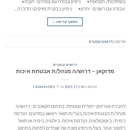
בשתלנות/ חקלאות• ניסיון עבודה עם צמחים- חובה•
עבודה עם דשנים- יתרון• ניסיון בבקרת מזיקים\ הדברה…
המשך קריאה
→
פורסם ב
דרושים קנאביס
דרושים קנאביס
מדוקאן – דרוש/ה מנהל/ת אבטחת איכות
פורסם ב
מרץ 17, 2025
על ידי
CANNAJOBS
לחברת אגריטק ייחודית וצומחת, בתחום הקאנביס , דרוש/ה
מנהל/ת הבטחת איכות.בוגר/ת תואר ראשון במדעים: הנדסה
כימית/ ביוטכנולוגיה, הנדסת איכות, ביולוגיה, כימיה או תואר
רלוונטי אחר. בעל/ת ניסיון מוכח של שנתיים לפחות בתחום