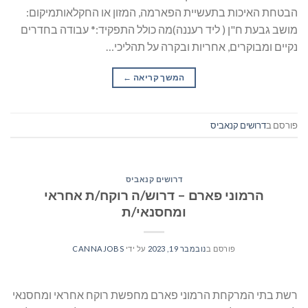
הבטחת האיכות בתעשיית הפארמה, המזון או החקלאותמיקום:
מושב גבעת ח"ן ( ליד רעננה)מה כולל התפקיד:* עבודה בחדרים
נקיים ומבוקרים, אחריות ובקרה על תהליכי…
המשך קריאה
→
פורסם ב
דרושים קנאביס
דרושים קנאביס
הרמוני פארם – דרוש/ה רוקח/ת אחראי
ומחסנאי/ת
פורסם ב
נובמבר 19, 2023
על ידי
CANNAJOBS
רשת בתי המרקחת הרמוני פארם מחפשת רוקח אחראי ומחסנאי