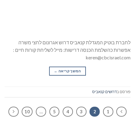
לחברת בוטיק המגדלת קנאביס דרוש אגרונום לחצי משרה
אפשרות כהשלמת הכנסה דרישות: מייל לשליחת קורות חיים :
keren@cbcisrael.com
המשך קריאה
→
פורסם ב
דרושים קנאביס
10
…
5
4
3
2
1