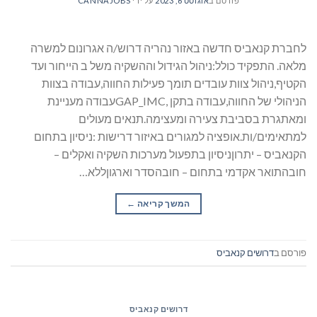
פורסם ב
אוגוסט 6, 2023
על ידי
CANNAJOBS
לחברת קנאביס חדשה באזור נהריה דרוש/ה אגרונום למשרה
מלאה. התפקיד כולל:ניהול הגידול וההשקיה משל ב הייחור ועד
הקטיף,ניהול צוות עובדים תומך פעילות החווה,עבודה בצוות
הניהולי של החווה,עבודה בתקן ,GAP_IMCעבודה מעניינת
ומאתגרת בסביבת צעירה ומעצימה.תנאים מעולים
למתאימים/ות.אופציה למגורים באיזור דרישות :ניסיון בתחום
הקנאביס – יתרוןניסיון בתפעול מערכות השקיה ואקלים –
חובהתואר אקדמי בתחום – חובהסדר וארגוןללא…
המשך קריאה
→
פורסם ב
דרושים קנאביס
דרושים קנאביס