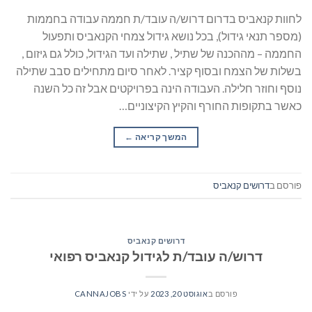
לחוות קנאביס בדרום דרוש/ה עובד/ת חממה עבודה בחממות
(מספר תנאי גידול), בכל נושא גידול צמחי הקנאביס ותפעול
החממה – מההכנה של שתיל , שתילה ועד הגידול, כולל גם גיזום ,
בשלות של הצמח ובסוף קציר. לאחר סיום מתחילים סבב שתילה
נוסף וחוזר חלילה. העבודה הינה בפרויקטים אבל זה כל השנה
כאשר בתקופות החורף והקיץ הקיצוניים…
המשך קריאה
→
פורסם ב
דרושים קנאביס
דרושים קנאביס
דרוש/ה עובד/ת לגידול קנאביס רפואי
פורסם ב
אוגוסט 20, 2023
על ידי
CANNAJOBS