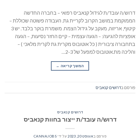
דרוש/ה עובד/ת לגידול קנאביס רפואי – בחברה החדשה
הממוקמת במושב הקרוב לקריית גת. העבודה פשוטה שכוללת –
קיטוף, אריזוה, מעקב על גידול הצמח. משמרת בוקר בלבד. יש 3
אופציות להגיעה: – הגעה עצמית – קיים החזר נסיעות, – הגעה
בתחבורה ציבורית ( כל אוטובוס מקרית גת לקרית מלאכי ) –
והליכה מת.אוטובוס למפעל של 2-3…
המשך קריאה
→
פורסם ב
דרושים קנאביס
דרושים קנאביס
דרוש/ה עובד/ת ייצור בחוות קנאביס
פורסם ב
אוגוסט 20, 2023
על ידי
CANNAJOBS