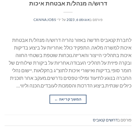
דרוש/ה מנהל/ת אבטחת איכות
פורסם ב
אוגוסט 6, 2023
על ידי
CANNAJOBS
לחברת קנאביס חדשה באזור נהריה דרוש/ה מנהל/ת אבטחת
איכות למשרה מלאה. התפקיד כולל :אחריות על ביצוע בדיקות
איכות בתהליכי הייצור והאריזה.נוכחות שוטפת בשטחי החווה
ובקרה פיזית על תהליכי העבודה.אחריות על ביקורת שילוחים של
חומר סופי.בדיקות ואישורי איכות לתוצ"ג בחקלאות .יישום נהלי
החברה בנוגע לתיעוד ומילוי טפסים נדרשים.מעקב אחר תוכנית
כיולים שנתית.ביצוע הדרכות והסמכות לעובדים.הכנה וליווי…
המשך קריאה
→
פורסם ב
דרושים קנאביס