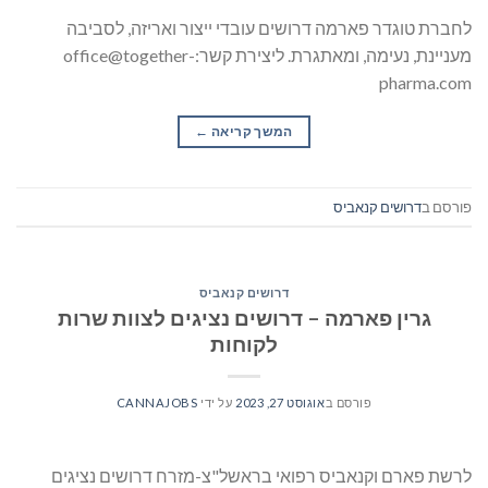
לחברת טוגדר פארמה דרושים עובדי ייצור ואריזה, לסביבה
מעניינת, נעימה, ומאתגרת. ליצירת קשר:office@together-
pharma.com
המשך קריאה
→
פורסם ב
דרושים קנאביס
דרושים קנאביס
גרין פארמה – דרושים נציגים לצוות שרות
לקוחות
פורסם ב
אוגוסט 27, 2023
על ידי
CANNAJOBS
לרשת פארם וקנאביס רפואי בראשל"צ-מזרח דרושים נציגים