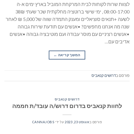
לצוות שרות לקוחות לבית המרקחת המוביל בארץ ימים א-ה
08:00-17:00 , ימי שישי ברוטציה מחלקתית שכר שעתי 38₪
לשעה +תנאים סוציאליים ומענק התמדה שווה של 5,000 ₪ לאחר
שנה מה אנחנו מחפשים? •אנשים עם תודעת שירות גבוהה
•אנשים רציניים עם מוסר עבודה ועם מוטיבציה גבוהה •אנשים
אדיבים עם…
המשך קריאה
→
פורסם ב
דרושים קנאביס
דרושים קנאביס
לחוות קנאביס בדרום דרוש/ה עובד/ת חממה
פורסם ב
אוגוסט 23, 2023
על ידי
CANNAJOBS