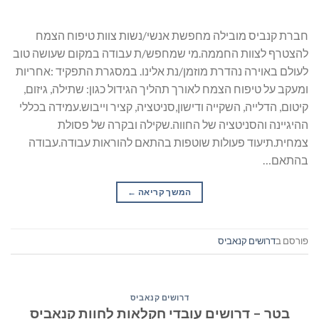
חברת קנביס מובילה מחפשת אנשי/נשות צוות טיפוח הצמח
להצטרף לצוות החממה.מי שמחפש/ת עבודה במקום שעושה טוב
לעולם באוירה נהדרת מוזמן/נת אלינו. במסגרת התפקיד :אחריות
ומעקב על טיפוח הצמח לאורך תהליך הגידול כגון: שתילה, גיזום,
קיטום, הדלייה, השקייה ודישון,סניטציה, קציר וייבוש.עמידה בכללי
ההיגיינה והסניטציה של החווה.שקילה ובקרה של פסולת
צמחית.תיעוד פעולות שוטפות בהתאם להוראות עבודה.עבודה
בהתאם…
המשך קריאה
→
פורסם ב
דרושים קנאביס
דרושים קנאביס
בטר – דרושים עובדי חקלאות לחוות קנאביס