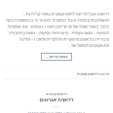
דרוש/ה עובד/ת ייצור לחוות קנאביס באזור קריית גת –
להשתלבות בתהליך עיבוד התוצרת. ימים א'-ה' בין משמרת בוקר
בלבד. בשכר שעתי של 35 ש"ח(ברוטו) + בונוסים . יש 3 אופציות
להגיעה: – הגעה עצמית – קיים החזר נסיעות, – הגעה בתחבורה
ציבורית ( כל אוטובוס מקרית גת לקרית מלאכי ) – והליכה
מת.אוטובוס למפעל של…
המשך קריאה
→
פורסם ב
דרושים קנאביס
דרושים קנאביס
דרוש/ה אגרונום