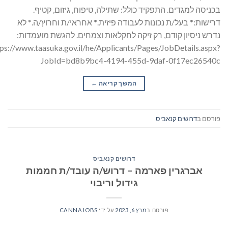
בכניסה למגדים. התפקיד כולל: שתילה, טיפוח, גיזום, קטיף.
דרישות:* בעל/ת נכונות לעבודה פיזית.* אחראי/ת וחרוץ/ה.* לא
נדרש ניסיון קודם, רק זיקה לחקלאות וצמחים. להגשת מועמדות:
tps://www.taasuka.gov.il/he/Applicants/Pages/JobDetails.aspx?
JobId=bd8b9bc4-4194-455d-9daf-0f17ec26540c
המשך קריאה
→
פורסם ב
דרושים קנאביס
דרושים קנאביס
אברגרין פארמה – דרוש/ה עובד/ת חממות
גידול וריבוי
פורסם ב
מרץ 6, 2023
על ידי
CANNAJOBS