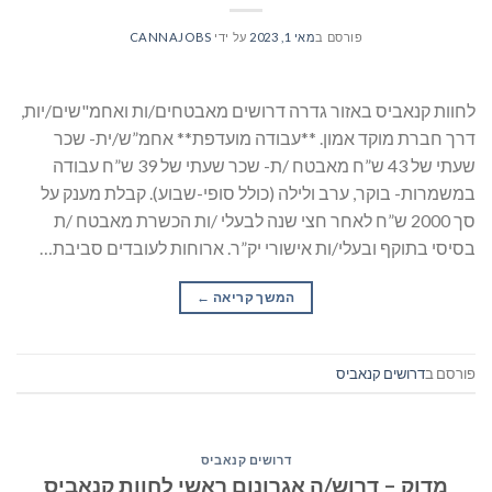
פורסם ב
מאי 1, 2023
על ידי
CANNAJOBS
לחוות קנאביס באזור גדרה דרושים מאבטחים/ות ואחמ"שים/יות,
דרך חברת מוקד אמון. **עבודה מועדפת** אחמ”ש/ית- שכר
שעתי של 43 ש”ח מאבטח /ת- שכר שעתי של 39 ש”ח עבודה
במשמרות- בוקר, ערב ולילה (כולל סופי-שבוע). קבלת מענק על
סך 2000 ש”ח לאחר חצי שנה לבעלי /ות הכשרת מאבטח /ת
בסיסי בתוקף ובעלי/ות אישורי יק”ר. ארוחות לעובדים סביבת…
המשך קריאה
→
פורסם ב
דרושים קנאביס
דרושים קנאביס
מדוק – דרוש/ה אגרונום ראשי לחוות קנאביס