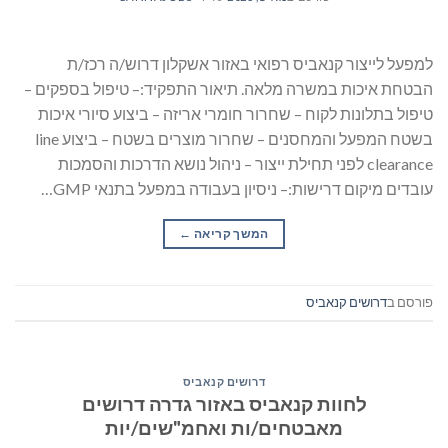
למפעל לייצור קנאביס רפואי באזור אשקלון דרוש/ה רכז/ת
הבטחת איכות במשרה מלאה. תיאור התפקיד:– טיפול בספקים –
טיפול בתלונות לקוח – שחרור חומרי אריזה – ביצוע סיורי איכות
בשטח המפעל והמחסנים – שחרור מוצרים בשטח – ביצוע line
clearance לפני תחילת ייצור – ניהול נושא הדרכות והסמכות
עובדים מיקום דרישות:– ניסיון בעבודה במפעל בתנאי GMP…
המשך קריאה
→
פורסם ב
דרושים קנאביס
דרושים קנאביס
לחוות קנאביס באזור גדרה דרושים
מאבטחים/ות ואחמ"שים/יות