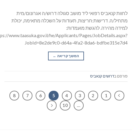
לחוות קנאביס רפואי ליד מושב סגולה דרוש/ה אגרונום/מית
מתחיל/ה. דרישות:חריצות, תעודות על השכלה מתאימה, יכולת
למידה מהירה. להגשת מועמדות:
tps://www.taasuka.gov.il/he/Applicants/Pages/JobDetails.aspx?
JobId=8e2de9c0-d64a-4fa2-8da6-bdfbe315e7d4
המשך קריאה
→
פורסם ב
דרושים קנאביס
8
7
6
5
4
3
2
1
10
…