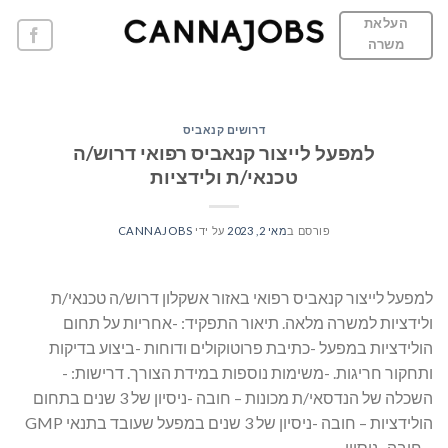
Ski
העלאת
t
משרה
conten
דרושים קנאביס
למפעל לייצור קנאביס רפואי דרוש/ה
טכנאי/ת ולידציות
פורסם ב
מאי 2, 2023
על ידי
CANNAJOBS
למפעל לייצור קנאביס רפואי באזור אשקלון דרוש/ה טכנאי/ת
ולידציות למשרה מלאה. תיאור התפקיד: -אחריות על תחום
הולידציות במפעל -כתיבת פרוטוקולים ודוחות -ביצוע בדיקות
ותחקור חריגות. -משימות נוספות במידת הצורך. דרישות: -
השכלה של הנדסאי/ת מכונות – חובה -ניסיון של 3 שנים בתחום
הולידציות – חובה -ניסיון של 3 שנים במפעל שעובד בתנאי GMP
– חובה -ניסיון…