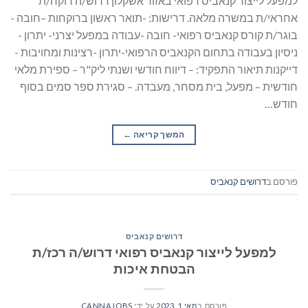
למפעל לייצור קנאביס רפואי באזור אשקלון דרוש/ה רוקח/ת
אחראי/ת במשרה מלאה. דרישות: -תואר ראשון ברוקחות –חובה -
בוגר/ת קורס קנאביס רפואי- חובה -עבודה במפעל יצרני- יתרון -
ניסיון בעבודה בתחום הקנאביס הרפואי-יתרון -רצינות ומחויבות -
דייקנות תיאור התפקיד: – דיווח חודשי ושנתי ליק"ר – ספירת מלאי
חודשית – מפעל, בית מסחר, מעבדה. – סגירת ספר סמים בסוף
חודש…
המשך קריאה
→
פורסם ב
דרושים קנאביס
דרושים קנאביס
למפעל לייצור קנאביס רפואי דרוש/ה רכז/ת
הבטחת איכות
פורסם ב
מאי 1, 2023
על ידי
CANNAJOBS