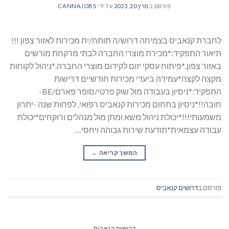
פורסם ב
מרץ 20, 2023
על ידי
CANNAJOBS
לחברת קנאביס בצמיחה דרוש/ה תותח/ית מכירות לאזור צפון !!!
תיאור התפקיד:*מכירת מוצרי החברה לבתי מרקחת מורשים
באזור צפון.*פיתוח עסקי יזום לקידום מוצרי החברה.*ניהול לקוחות
מקצה לקצה*עמידה ביעדי מכירות חודשיים דרישות
התפקיד:*ניסיון בעבודה מול שוק פרטי/סופר פארם/BE-
חובה!!*ניסיון בתחום מכירות קנאביס רפואי, לפחות שנה -יתרון
משמעותי!!!*יכולת ניהול משא ומתן מול מנהלים ורוקחים*יכולת
עבודה עצמאית*תודעת שירות גבוהה ויחסי…
המשך קריאה
→
פורסם ב
דרושים קנאביס
דרושים קנאביס