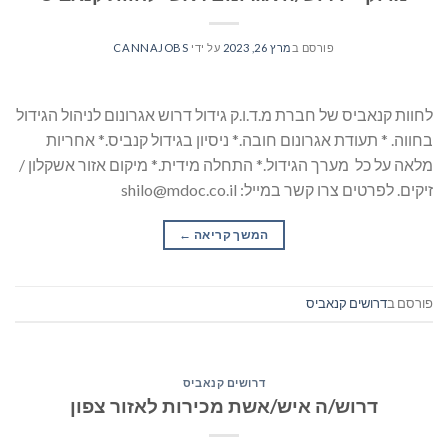
פורסם ב
מרץ 26, 2023
על ידי
CANNAJOBS
לחוות קנאביס של חברת מ.ד.ו.ק גידול דרוש אגרונום לניהול הגידול
בחווה. * תעודת אגרונום חובה.* ניסיון בגידול קנביס.* אחריות
מלאה על כל מערך הגידול.* התחלה מידית.* מיקום אזור אשקלון /
זיקים. לפרטים צרו קשר במייל: shilo@mdoc.co.il
המשך קריאה
→
פורסם ב
דרושים קנאביס
דרושים קנאביס
דרוש/ה איש/אשת מכירות לאזור צפון