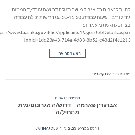
לחוות קנאביס רפואי ליד מושב סגולה דרוש/ה עובד/ת חממות
גידול וריבוי. שעות עבודה: 06:30-15:30 דרישות:יכולת עבודה
בצוות. להגשת מועמדות:
tps://www.taasuka.gov.il/he/Applicants/Pages/JobDetails.aspx?
JobId=1dd23a43-714a-4d83-8b52-c48d2f4e1213
המשך קריאה
→
פורסם ב
דרושים קנאביס
דרושים קנאביס
אברגרין פארמה – דרוש/ה אגרונום/מית
מתחיל/ה
פורסם ב
מרץ 6, 2023
על ידי
CANNAJOBS