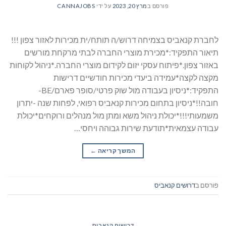
פורסם ב
מרץ 20, 2023
על ידי
CANNAJOBS
לחברת קנאביס בצמיחה דרוש/ה תותח/ית מכירות לאזור צפון !!!
תיאור התפקיד:*מכירת מוצרי החברה לבתי מרקחת מורשים
באזור צפון.*פיתוח עסקי יזום לקידום מוצרי החברה.*ניהול לקוחות
מקצה לקצה*עמידה ביעדי מכירות חודשיים דרישות
התפקיד:*ניסיון בעבודה מול שוק פרטי/סופר פארם/BE-
חובה!!*ניסיון בתחום מכירות קנאביס רפואי, לפחות שנה -יתרון
משמעותי!!!*יכולת ניהול משא ומתן מול מנהלים ורוקחים*יכולת
עבודה עצמאית*תודעת שירות גבוהה ויחסי…
המשך קריאה
→
פורסם ב
דרושים קנאביס
דרושים קנאביס