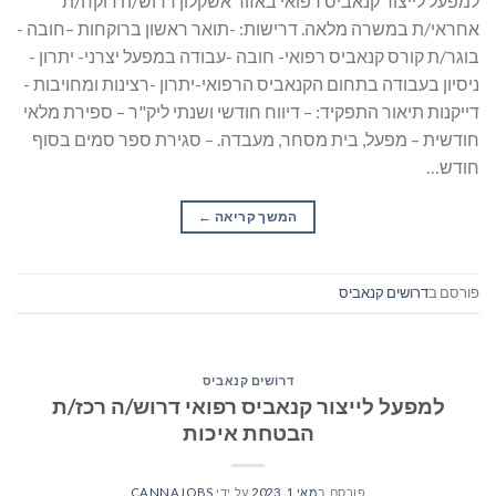
למפעל לייצור קנאביס רפואי באזור אשקלון דרוש/ה רוקח/ת
אחראי/ת במשרה מלאה. דרישות: -תואר ראשון ברוקחות –חובה -
בוגר/ת קורס קנאביס רפואי- חובה -עבודה במפעל יצרני- יתרון -
ניסיון בעבודה בתחום הקנאביס הרפואי-יתרון -רצינות ומחויבות -
דייקנות תיאור התפקיד: – דיווח חודשי ושנתי ליק"ר – ספירת מלאי
חודשית – מפעל, בית מסחר, מעבדה. – סגירת ספר סמים בסוף
חודש…
המשך קריאה
→
פורסם ב
דרושים קנאביס
דרושים קנאביס
למפעל לייצור קנאביס רפואי דרוש/ה רכז/ת
הבטחת איכות
פורסם ב
מאי 1, 2023
על ידי
CANNAJOBS