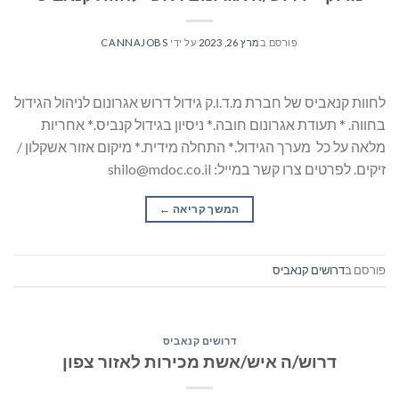
פורסם ב
מרץ 26, 2023
על ידי
CANNAJOBS
לחוות קנאביס של חברת מ.ד.ו.ק גידול דרוש אגרונום לניהול הגידול
בחווה. * תעודת אגרונום חובה.* ניסיון בגידול קנביס.* אחריות
מלאה על כל מערך הגידול.* התחלה מידית.* מיקום אזור אשקלון /
זיקים. לפרטים צרו קשר במייל: shilo@mdoc.co.il
המשך קריאה
→
פורסם ב
דרושים קנאביס
דרושים קנאביס
דרוש/ה איש/אשת מכירות לאזור צפון