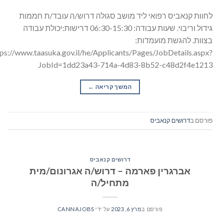
לחוות קנאביס רפואי ליד מושב סגולה דרוש/ה עובד/ת חממות
גידול וריבוי. שעות עבודה: 06:30-15:30 דרישות:יכולת עבודה
בצוות. להגשת מועמדות:
tps://www.taasuka.gov.il/he/Applicants/Pages/JobDetails.aspx?
JobId=1dd23a43-714a-4d83-8b52-c48d2f4e1213
המשך קריאה
→
פורסם ב
דרושים קנאביס
דרושים קנאביס
אברגרין פארמה – דרוש/ה אגרונום/מית
מתחיל/ה
פורסם ב
מרץ 6, 2023
על ידי
CANNAJOBS