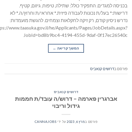
בכניסה למגדים. התפקיד כולל: שתילה, טיפוח, גיזום, קטיף.
דרישות:* בעל/ת נכונות לעבודה פיזית.* אחראי/ת וחרוץ/ה.* לא
נדרש ניסיון קודם, רק זיקה לחקלאות וצמחים. להגשת מועמדות:
tps://www.taasuka.gov.il/he/Applicants/Pages/JobDetails.aspx?
JobId=bd8b9bc4-4194-455d-9daf-0f17ec26540c
המשך קריאה
→
פורסם ב
דרושים קנאביס
דרושים קנאביס
אברגרין פארמה – דרוש/ה עובד/ת חממות
גידול וריבוי
פורסם ב
מרץ 6, 2023
על ידי
CANNAJOBS