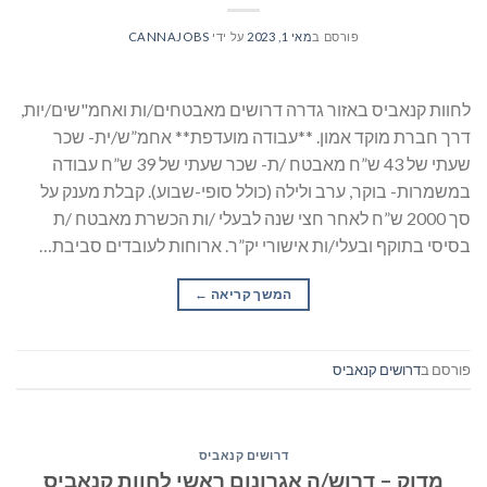
פורסם ב
מאי 1, 2023
על ידי
CANNAJOBS
לחוות קנאביס באזור גדרה דרושים מאבטחים/ות ואחמ"שים/יות,
דרך חברת מוקד אמון. **עבודה מועדפת** אחמ”ש/ית- שכר
שעתי של 43 ש”ח מאבטח /ת- שכר שעתי של 39 ש”ח עבודה
במשמרות- בוקר, ערב ולילה (כולל סופי-שבוע). קבלת מענק על
סך 2000 ש”ח לאחר חצי שנה לבעלי /ות הכשרת מאבטח /ת
בסיסי בתוקף ובעלי/ות אישורי יק”ר. ארוחות לעובדים סביבת…
המשך קריאה
→
פורסם ב
דרושים קנאביס
דרושים קנאביס
מדוק – דרוש/ה אגרונום ראשי לחוות קנאביס