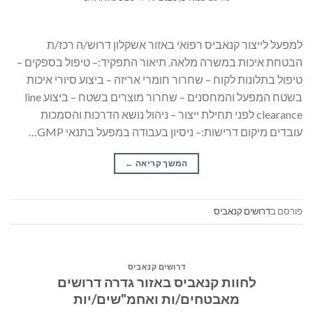
למפעל לייצור קנאביס רפואי באזור אשקלון דרוש/ה רכז/ת
הבטחת איכות במשרה מלאה. תיאור התפקיד:– טיפול בספקים –
טיפול בתלונות לקוח – שחרור חומרי אריזה – ביצוע סיורי איכות
בשטח המפעל והמחסנים – שחרור מוצרים בשטח – ביצוע line
clearance לפני תחילת ייצור – ניהול נושא הדרכות והסמכות
עובדים מיקום דרישות:– ניסיון בעבודה במפעל בתנאי GMP…
המשך קריאה
→
פורסם ב
דרושים קנאביס
דרושים קנאביס
לחוות קנאביס באזור גדרה דרושים
מאבטחים/ות ואחמ"שים/יות