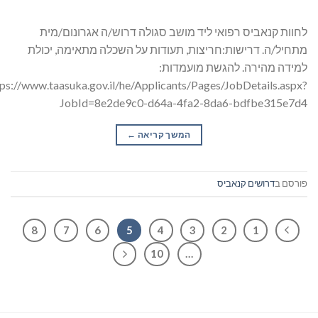
לחוות קנאביס רפואי ליד מושב סגולה דרוש/ה אגרונום/מית
מתחיל/ה. דרישות:חריצות, תעודות על השכלה מתאימה, יכולת
למידה מהירה. להגשת מועמדות:
tps://www.taasuka.gov.il/he/Applicants/Pages/JobDetails.aspx?
JobId=8e2de9c0-d64a-4fa2-8da6-bdfbe315e7d4
המשך קריאה
→
פורסם ב
דרושים קנאביס
8
7
6
5
4
3
2
1
10
…