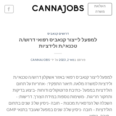
Ski
העלאת
t
משרה
conten
דרושים קנאביס
למפעל לייצור קנאביס רפואי דרוש/ה
טכנאי/ת ולידציות
פורסם ב
מאי 2, 2023
על ידי
CANNAJOBS
למפעל לייצור קנאביס רפואי באזור אשקלון דרוש/ה טכנאי/ת
ולידציות למשרה מלאה. תיאור התפקיד: -אחריות על תחום
הולידציות במפעל -כתיבת פרוטוקולים ודוחות -ביצוע בדיקות
ותחקור חריגות. -משימות נוספות במידת הצורך. דרישות: -
השכלה של הנדסאי/ת מכונות – חובה -ניסיון של 3 שנים בתחום
הולידציות – חובה -ניסיון של 3 שנים במפעל שעובד בתנאי GMP
– חובה -ניסיון…